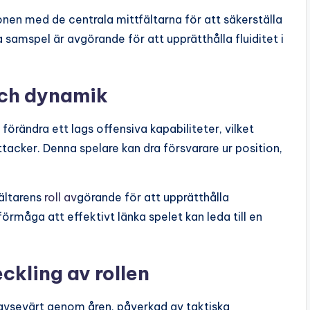
en med de centrala mittfältarna för att säkerställa
ta samspel är avgörande för att upprätthålla fluiditet i
och dynamik
förändra ett lags offensiva kapabiliteter, vilket
acker. Denna spelare kan dra försvarare ur position,
ältarens
roll av
görande för att upprätthålla
örmåga att effektivt länka spelet kan leda till en
ckling av rollen
 avsevärt genom åren, påverkad av taktiska