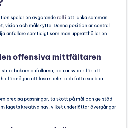
?
ation spelar en avgörande
roll i
att länka samman
et, vision och målskytte. Denna position är central
dja anfallare samtidigt som man upprätthåller en
den offensiva mittfältaren
, strax bakom anfallarna, och ansvarar för att
e ha förmågan att läsa spelet och fatta snabba
om precisa passningar, ta skott på mål och ge stöd
som lagets kreativa nav, vilket underlättar övergångar