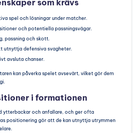
enskaper som krävs
va spel och lösningar under matcher.
tioner och potentiella passningsvägar.
ng, passning och skott.
t utnyttja defensiva svagheter.
ivt avsluta chanser.
ltaren kan påverka spelet avsevärt, vilket gör dem
gi.
itioner i formationen
d ytterbackar och anfallare, och ger ofta
ras positionering gör att de kan utnyttja utrymmen
elare.