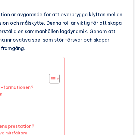
tion är avgörande för att överbrygga klyftan mellan
sion och målskytte. Denna roll är viktig för att skapa
äkerställa en sammanhållen lagdynamik. Genom att
rma innovativa spel som stör försvar och skapar
s framgång.
4-1-formationen?
en
rens prestation?
va mittfältare