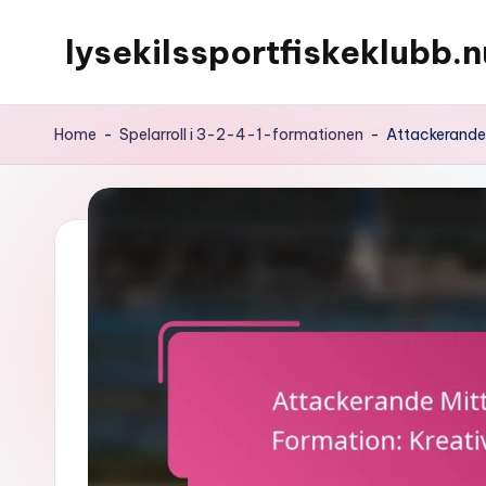
lysekilssportfiskeklubb.n
Skip
to
content
Home
-
Spelarroll i 3-2-4-1-formationen
-
Attackerande M