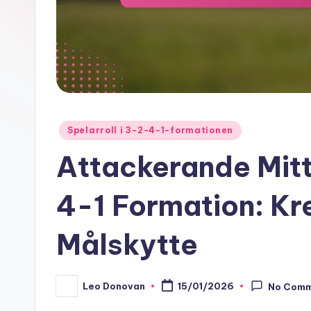
Posted
Spelarroll i 3-2-4-1-formationen
in
Attackerande Mittf
4-1 Formation: Kre
Målskytte
Leo Donovan
15/01/2026
No Com
Posted
by