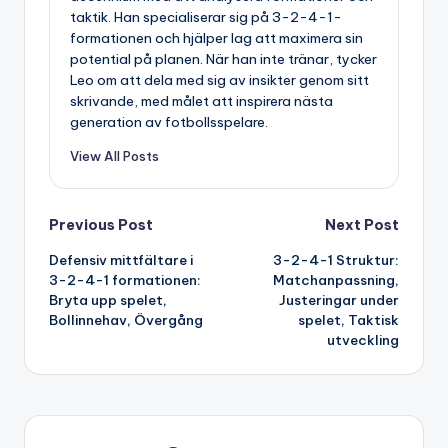
taktik. Han specialiserar sig på 3-2-4-1-
formationen och hjälper lag att maximera sin
potential på planen. När han inte tränar, tycker
Leo om att dela med sig av insikter genom sitt
skrivande, med målet att inspirera nästa
generation av fotbollsspelare.
View All Posts
Post
Previous Post
Next Post
Defensiv mittfältare i
3-2-4-1 Struktur:
navigation
3-2-4-1 formationen:
Matchanpassning,
Bryta upp spelet,
Justeringar under
Bollinnehav, Övergång
spelet, Taktisk
utveckling