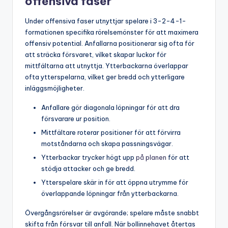
offensiva faser
Under offensiva faser utnyttjar spelare i 3-2-4-1-
formationen specifika rörelsemönster för att maximera
offensiv potential. Anfallarna positionerar sig ofta för
att sträcka försvaret, vilket skapar luckor för
mittfältarna att utnyttja. Ytterbackarna överlappar
ofta ytterspelarna, vilket ger bredd och ytterligare
inläggsmöjligheter.
Anfallare gör diagonala löpningar för att dra
försvarare ur position.
Mittfältare roterar positioner för att förvirra
motståndarna och skapa passningsvägar.
Ytterbackar trycker högt upp
på planen
för att
stödja attacker och ge bredd.
Ytterspelare skär in för att öppna utrymme för
överlappande löpningar från ytterbackarna.
Övergångsrörelser är avgörande; spelare måste snabbt
skifta från försvar till anfall. När bollinnehavet återtas