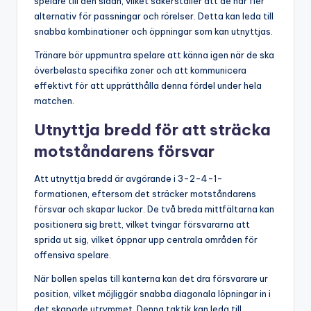
spelare till den sidan, vilket säkerställer att de har fler
alternativ för passningar och rörelser. Detta kan leda till
snabba kombinationer och öppningar som kan utnyttjas.
Tränare bör uppmuntra spelare att känna igen när de ska
överbelasta specifika zoner och att kommunicera
effektivt för att upprätthålla denna fördel under hela
matchen.
Utnyttja bredd för att sträcka
motståndarens försvar
Att utnyttja bredd är avgörande i 3-2-4-1-
formationen, eftersom det sträcker motståndarens
försvar och skapar luckor. De två breda mittfältarna kan
positionera sig brett, vilket tvingar försvararna att
sprida ut sig, vilket öppnar upp centrala områden för
offensiva spelare.
När bollen spelas till kanterna kan det dra försvarare ur
position, vilket möjliggör snabba diagonala löpningar in i
det skapade utrymmet. Denna taktik kan leda till