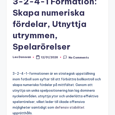
3-2-4-1 Formation:
Skapa numeriska
fördelar, Utnyttja
utrymmen,
Spelarörelser
Leo Donovan
12/01/2026
No Comments
Posted
by
3-2-4-1-formationen är en strategisk uppställning
inom fotboll som syftar till att förbättra bollkontroll och
skapa numeriska fördelar på mittfältet. Genom att
utnyttja sin unika spelpositionering kan lag dominera
nyckelområden, utnyttja ytor och underlätta effektiva
spelarrörelser, vilket leder till ökade offensiva
möjligheter samtidigt som
defensiv stabilitet
upprätthålls.