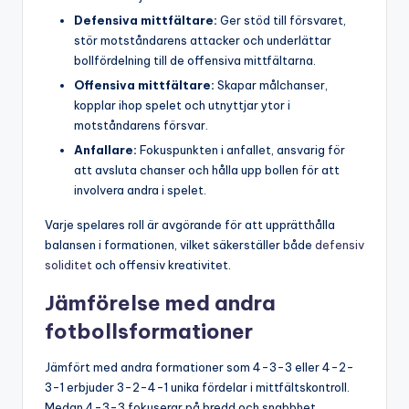
Defensiva mittfältare:
Ger stöd till försvaret,
stör motståndarens attacker och underlättar
bollfördelning till de offensiva mittfältarna.
Offensiva mittfältare:
Skapar målchanser,
kopplar ihop spelet och utnyttjar ytor i
motståndarens försvar.
Anfallare:
Fokuspunkten i anfallet, ansvarig för
att avsluta chanser och hålla upp bollen för att
involvera andra i spelet.
Varje spelares roll är avgörande för att upprätthålla
balansen i formationen, vilket säkerställer både
defensiv
soliditet
och offensiv kreativitet.
Jämförelse med andra
fotbollsformationer
Jämfört med andra formationer som 4-3-3 eller 4-2-
3-1 erbjuder 3-2-4-1 unika fördelar i mittfältskontroll.
Medan 4-3-3 fokuserar på bredd och snabbhet,