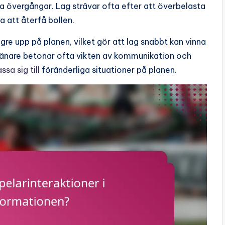
 övergångar. Lag strävar ofta efter att överbelasta
a att återfå bollen.
re upp på planen, vilket gör att lag snabbt kan vinna
 Tränare betonar ofta vikten av kommunikation och
ssa sig till
föränderliga situationer på planen.