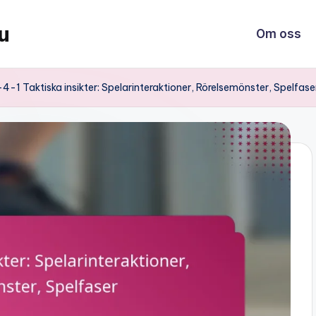
u
Om oss
4-1 Taktiska insikter: Spelarinteraktioner, Rörelsemönster, Spelfase