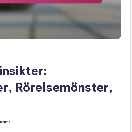
nsikter:
er, Rörelsemönster,
ments