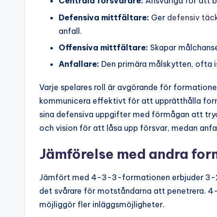
Centrala försvarare:
Ansvariga för att b
Defensiva mittfältare:
Ger
defensiv täc
anfall.
Offensiva mittfältare:
Skapar målchanser
Anfallare:
Den primära målskytten, ofta i
Varje spelares roll är avgörande för formation
kommunicera effektivt för att upprätthålla fo
sina defensiva uppgifter med förmågan att tryc
och vision för att låsa upp försvar, medan anfa
Jämförelse med andra for
Jämfört med 4-3-3-formationen erbjuder 3-2-
det svårare för motståndarna att penetrera. 4-
möjliggör fler inläggsmöjligheter.