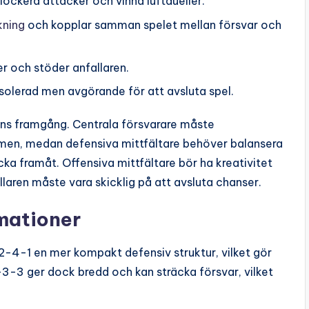
lockera attacker och vinna luftdueller.
kning
och kopplar samman spelet mellan försvar och
 och stöder anfallaren.
solerad men avgörande för att avsluta spel.
ens framgång. Centrala försvarare måste
rmen, medan defensiva mittfältare behöver balansera
ka framåt. Offensiva mittfältare bör ha kreativitet
llaren måste vara skicklig på att avsluta chanser.
mationer
4-1 en mer kompakt defensiv struktur, vilket gör
3-3 ger dock bredd och kan sträcka försvar, vilket