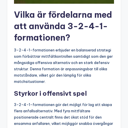
Vilka är fördelarna med
att använda 3-2-4-1-
formationen?
3-2-4-1-formationen erbjuder en balanserad strategi
som förbättrar mittfältkontrollen samtidigt som den ger
mångsidiga offensiva alternativ och en stark defensiv
struktur. Denna formation är anpassningsbar till olika
motståndare, vilket gör den lämplig för olika
matchsituationer.
Styrkor i offensivt spel
3-2-4-1-formationen gör det möjligt för lag att skapa
flera anfallsalternativ. Med fyra mittfältare
positionerade centralt finns det ökat stöd för den
ensamma anfallaren, vilket möjliggör snabba övergångar