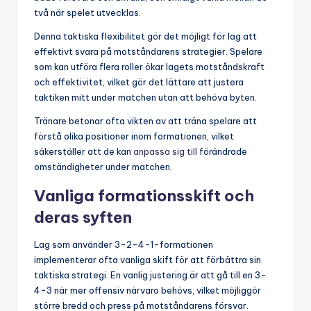
två när spelet utvecklas.
Denna taktiska flexibilitet gör det möjligt för lag att
effektivt svara på motståndarens strategier. Spelare
som kan utföra flera roller ökar lagets motståndskraft
och effektivitet, vilket gör det lättare att justera
taktiken mitt under matchen utan att behöva byten.
Tränare betonar ofta vikten av att träna spelare att
förstå olika positioner inom formationen, vilket
säkerställer att de kan
anpassa sig till
förändrade
omständigheter under matchen.
Vanliga formationsskift och
deras syften
Lag som använder 3-2-4-1-formationen
implementerar ofta vanliga skift för att förbättra sin
taktiska strategi. En vanlig justering är att gå till en 3-
4-3 när mer offensiv närvaro behövs, vilket möjliggör
större bredd och press på motståndarens försvar.