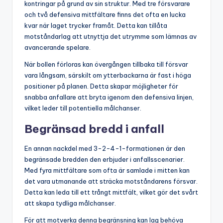
kontringar på grund av sin struktur. Med tre försvarare
och två defensiva mittfältare finns det ofta en lucka
kvar när laget trycker framåt. Detta kan tillåta
motståndarlag att utnyttja det utrymme som lämnas av
avancerande spelare.
När bollen förloras kan övergången tillbaka till försvar
vara långsam, särskilt om ytterbackarna är fast i höga
positioner på planen. Detta skapar möjligheter för
snabba anfallare att bryta igenom den defensiva linjen,
vilket leder till potentiella målchanser.
Begränsad bredd i anfall
En annan nackdel med 3-2-4-1-formationen är den
begränsade bredden den erbjuder i anfallsscenarier.
Med fyra mittfältare som ofta är samlade i mitten kan
det vara utmanande att sträcka motståndarens försvar.
Detta kan leda till ett trångt mittfält, vilket gör det svårt
att skapa tydliga målchanser.
För att motverka denna begränsning kan lag behöva