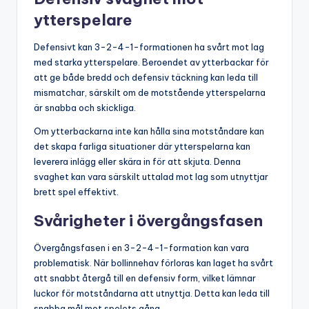
ytterspelare
Defensivt kan 3-2-4-1-formationen ha svårt mot lag
med starka ytterspelare. Beroendet av ytterbackar för
att ge både bredd och defensiv täckning kan leda till
mismatchar, särskilt om de motstående ytterspelarna
är snabba och skickliga.
Om ytterbackarna inte kan hålla sina motståndare kan
det skapa farliga situationer där ytterspelarna kan
leverera inlägg eller skära in för att skjuta. Denna
svaghet kan vara särskilt uttalad mot lag som utnyttjar
brett spel effektivt.
Svårigheter i övergångsfasen
Övergångsfasen i en 3-2-4-1-formation kan vara
problematisk. När bollinnehav förloras kan laget ha svårt
att snabbt återgå till en defensiv form, vilket lämnar
luckor för motståndarna att utnyttja. Detta kan leda till
snabba mål mot spelets gång.