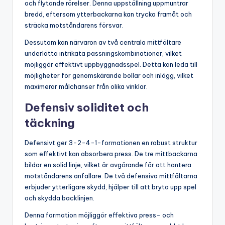
och flytande rörelser. Denna uppställning uppmuntrar
bredd, eftersom ytterbackarna kan trycka framåt och
sträcka motståndarens försvar.
Dessutom kan närvaron av två centrala mittfältare
underlätta intrikata passningskombinationer, vilket
möjliggör effektivt uppbyggnadsspel. Detta kan leda till
möjligheter för genomskärande bollar och inlägg, vilket
maximerar målchanser från olika vinklar.
Defensiv soliditet och
täckning
Defensivt ger 3-2-4-1-formationen en robust struktur
som effektivt kan absorbera press. De tre mittbackarna
bildar en solid linje, vilket är avgörande för att hantera
motståndarens anfallare. De två defensiva mittfältarna
erbjuder ytterligare skydd, hjälper till att bryta upp spel
och skydda backlinjen.
Denna formation möjliggör effektiva press- och