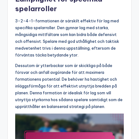
spelarroller
3-2-4-1-formationen är särskilt effektiv för lag med
specifika spelarroller. Den gynnar lag med starka,
mångsidiga mittfältare som kan bidra både defensivt
och offensivt. Spelare med god uthållighet och taktisk
medvetenhet trivs i denna uppställning, eftersom de
förväntas täcka betydande ytor.
Dessutom är ytterbackar som är skickliga på både
försvar och anfall avgörande för att maximera
formationens potential. De behöver ha hastighet och
inläggsförmåga för att effektivt utnyttja bredden på
planen. Denna formation är idealisk för lag som vill
utnyttja styrkorna hos sådana spelare samtidigt som de
upprätthåller en balanserad strategi på planen.